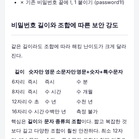
✗ 기존 비밀번호 끝에 !, 1 붙이기 (password1!)
비밀번호 길이와 조합에 따른 보안 강도
같은 길이라도 조합에 따라 해킹 난이도가 크게 달라
진다.
길이
숫자만
영문 소문자만
영문+숫자+특수문자
6자리
즉시
즉시
수 분
8자리
즉시
수 시간
수 개월
12자리
수 초
수 년
수천 년
16자리
수 시간
수백만 년
측정 불가
핵심은
길이
와
문자 종류의 조합
이다. 짧고 복잡한 것
보다 길고 다양한 조합이 훨씬 안전하다. 최소 12자